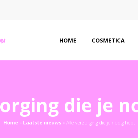
HOME
COSMETICA
zorging die je n
Home
»
Laatste nieuws
»
Alle verzorging die je nodig hebt