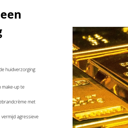
 een
g
de huidverzorging:
en make-up te
nebrandcrème met
 vermijd agressieve