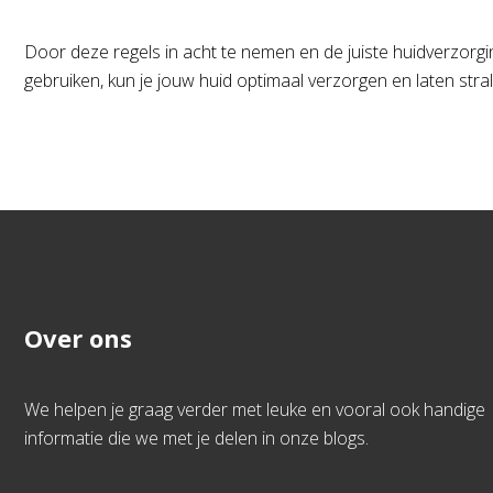
Door deze regels in acht te nemen en de juiste huidverzorg
gebruiken, kun je jouw huid optimaal verzorgen en laten stra
Over ons
We helpen je graag verder met leuke en vooral ook handige
informatie die we met je delen in onze blogs.