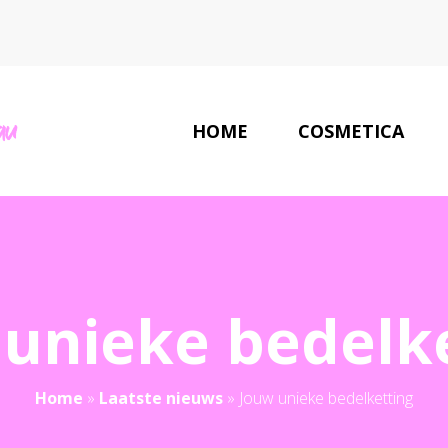
HOME
COSMETICA
unieke bedelk
Home
»
Laatste nieuws
»
Jouw unieke bedelketting