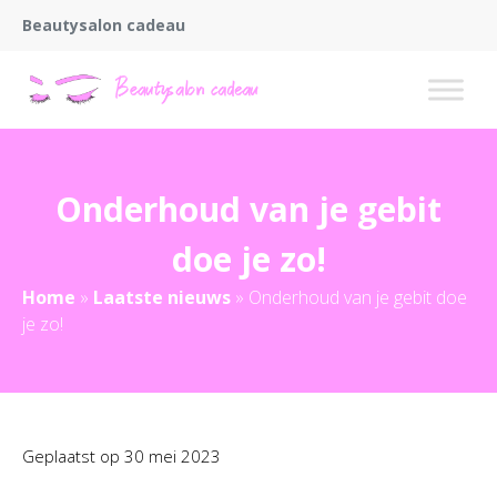
Beautysalon cadeau
Onderhoud van je gebit
doe je zo!
Home
»
Laatste nieuws
»
Onderhoud van je gebit doe
je zo!
Geplaatst op
30 mei 2023